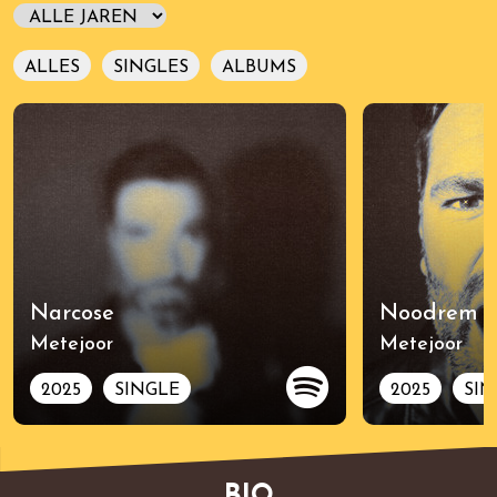
ALLES
SINGLES
ALBUMS
Narcose
Noodrem
Metejoor
Metejoor
2025
SINGLE
2025
SIN
BIO